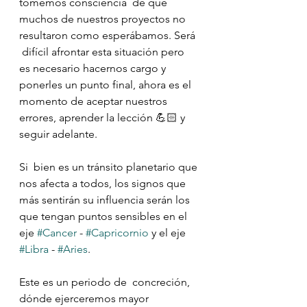
tomemos consciencia  de que 
muchos de nuestros proyectos no 
resultaron como esperábamos. Será 
 difícil afrontar esta situación pero 
es necesario hacernos cargo y  
ponerles un punto final, ahora es el 
momento de aceptar nuestros  
errores, aprender la lección 💪🏻 y 
seguir adelante.
⠀⠀⠀⠀⠀⠀⠀⠀⠀
Si  bien es un tránsito planetario que 
nos afecta a todos, los signos que  
más sentirán su influencia serán los 
que tengan puntos sensibles en el  
eje 
#Cancer
 - 
#Capricornio
 y el eje 
#Libra
 - 
#Aries
. 
⠀⠀⠀⠀⠀⠀⠀⠀⠀
Este es un periodo de  concreción, 
dónde ejerceremos mayor 