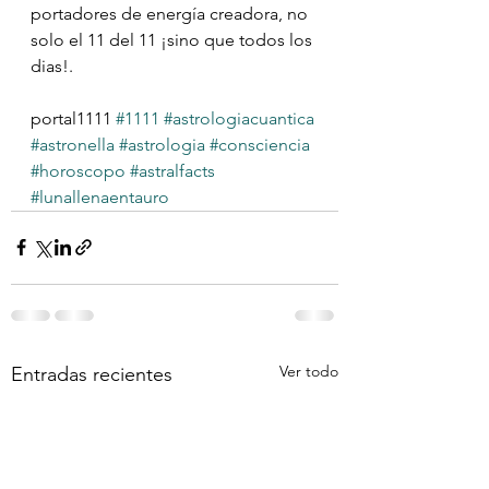
portadores de energía creadora, no  
solo el 11 del 11 ¡sino que todos los 
dias!.
portal1111 
#1111
#astrologiacuantica
#astronella
#astrologia
#consciencia
#horoscopo
#astralfacts
#lunallenaentauro
Ver todo
Entradas recientes