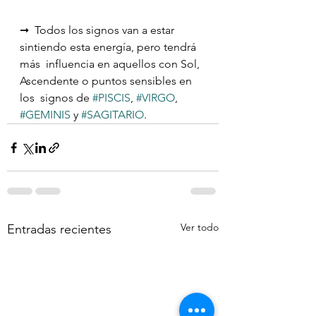
⠀⠀⠀⠀⠀⠀⠀⠀⠀
➞  Todos los signos van a estar 
sintiendo esta energía, pero tendrá 
más  influencia en aquellos con Sol, 
Ascendente o puntos sensibles en 
los  signos de 
#PISCIS
, 
#VIRGO
, 
#GEMINIS
 y 
#SAGITARIO
. ⠀⠀
Ver todo
Entradas recientes