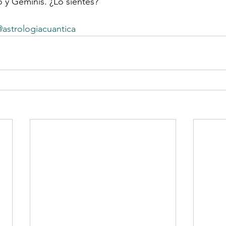
o
 y 
Géminis. ¿
Lo sientes?
astrologiacuantica