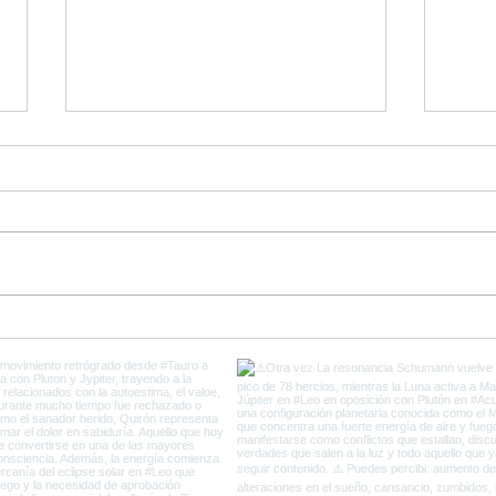
Ultimos días de Plutón en
Come
Capricornio y el fin de la
del 
Vieja Tierra