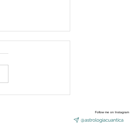
nzó a abrirse el Portal
Equinoccio
Follow me on Instagram
@astrologiacuantica