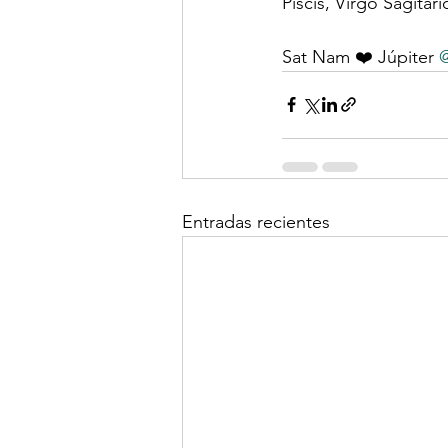
Piscis
, 
Virgo
Sagitari
Sat Nam ❤️ Júpiter 
@
Entradas recientes