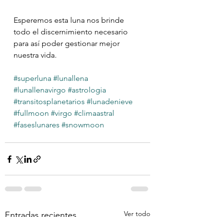
Esperemos esta luna nos brinde 
todo el discernimiento necesario 
para así poder gestionar mejor 
nuestra vida.
#superluna
#lunallena
#lunallenavirgo
#astrologia
#transitosplanetarios
#lunadenieve
#fullmoon
#virgo
#climaastral
#faseslunares
#snowmoon
Ver todo
Entradas recientes