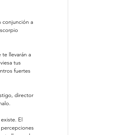
n conjunción a 
scorpio
te llevarán a 
viesa tus 
ntros fuertes 
tigo, director 
malo.
existe. El 
 percepciones 