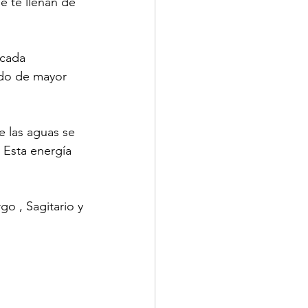
e te llenan de 
 cada 
ado de mayor 
 las aguas se 
 Esta energía 
rgo
 , Sagitario y 