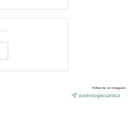
nzó a abrirse el Portal
Equinoccio
Follow me on Instagram
@astrologiacuantica