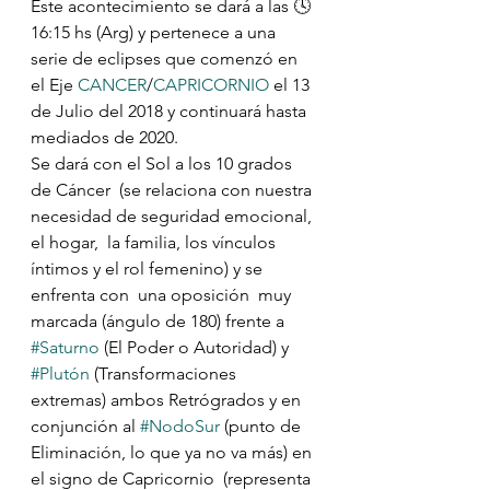
Este acontecimiento se dará a las 🕓
16:15 hs (Arg) y pertenece a una 
serie de eclipses que comenzó en 
el Eje 
CANCER
/
CAPRICORNIO
 el 13 
de Julio del 2018 y continuará hasta 
mediados de 2020.
Se dará con el Sol a los 10 grados 
de Cáncer  (se relaciona con nuestra 
necesidad de seguridad emocional, 
el hogar,  la familia, los vínculos 
íntimos y el rol femenino) y se 
enfrenta con  una oposición  muy 
marcada (ángulo de 180) frente a 
#Saturno
 (El Poder o Autoridad) y 
#Plutón
 (Transformaciones 
extremas) ambos Retrógrados y en 
conjunción al 
#NodoSur
 (punto de 
Eliminación, lo que ya no va más) en 
el signo de Capricornio  (representa 