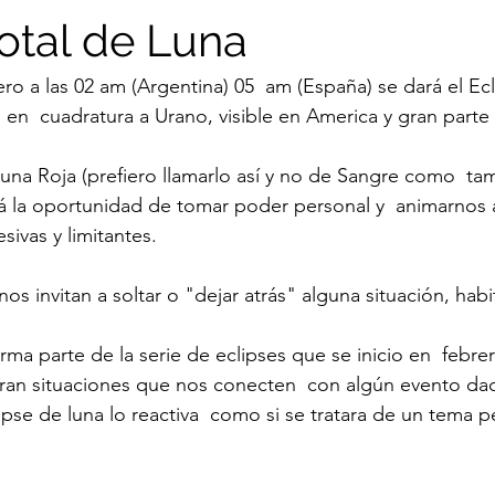
Total de Luna
ro a las 02 am (Argentina) 05  am (España) se dará el Ec
o, en  cuadratura a Urano, visible en America y gran part
Luna Roja (prefiero llamarlo así y no de Sangre como  ta
á la oportunidad de tomar poder personal y  animarnos 
sivas y limitantes.
nos invitan a soltar o "dejar atrás" alguna situación, habi
orma parte de la serie de eclipses que se inicio en  febre
an situaciones que nos conecten  con algún evento da
pse de luna lo reactiva  como si se tratara de un tema 