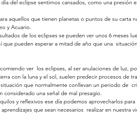
 día del eclipse sentirnos cansados, como una presión e
ara aquellos que tienen planetas o puntos de su carta na
eo y Acuario. 
sultados de los eclipses se pueden ver unos 6 meses lu
í que pueden esperar a mitad de año que una  situación
omiendo ver  los eclipses, al ser anulaciones de luz, por
tierra con la luna y el sol, suelen predecir procesos de tr
 situación que normalmente conllevan un periodo de  cris
an considerado una señal de mal presagio.
uilos y reflexivos ese día podemos aprovecharlos para  i
 aprendizajes que sean necesarios  realizar en nuestra vi