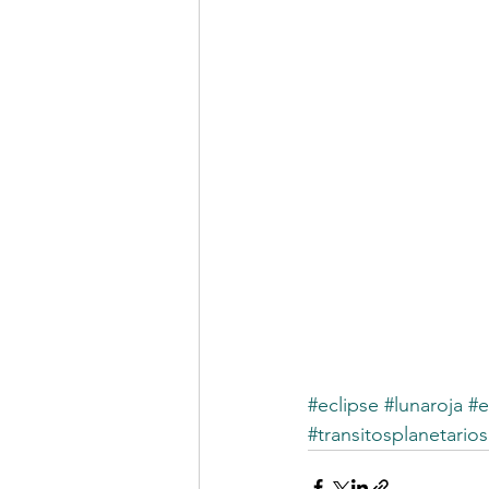
#eclipse
#lunaroja
#e
#transitosplanetarios