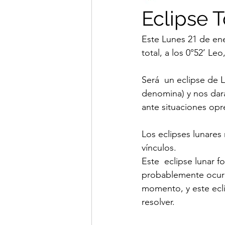
Eclipse 
Este Lunes 21 de ene
total, a los 0°52’ Le
Será  un eclipse de 
denomina) y nos dar
ante situaciones opre
Los eclipses lunares 
vínculos.
Este  eclipse lunar f
probablemente ocurr
momento, y este ecli
resolver.