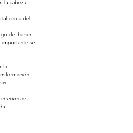
n la cabeza 
tal cerca del 
ego de  haber 
 importante se 
 la 
ansformación   
is. 
nteriorizar 
da.