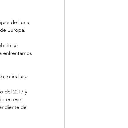
lipse de Luna 
e de Europa.
mbién se 
a enfrentarnos 
to, o incluso 
ro del 2017 y 
do en ese 
pendiente de 