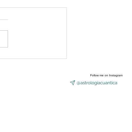
nzó a abrirse el Portal
Equinoccio
Follow me on Instagram
@astrologiacuantica