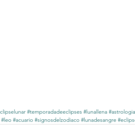
clipselunar
#temporadadeeclipses
#lunallena
#astrologi
#leo
#acuario
#signosdelzodiaco
#lunadesangre
#eclip