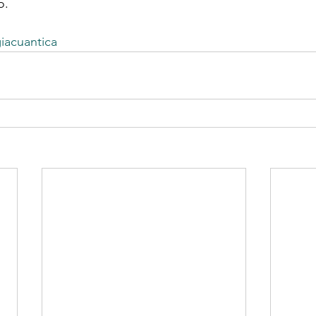
o.
iacuantica