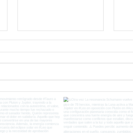
Ultimos días de Plutón en
Come
Capricornio y el fin de la
del 
Vieja Tierra