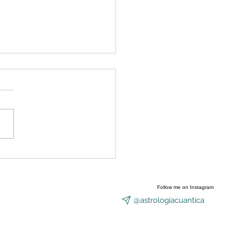
nzó a abrirse el Portal
Equinoccio
Follow me on Instagram
@astrologiacuantica