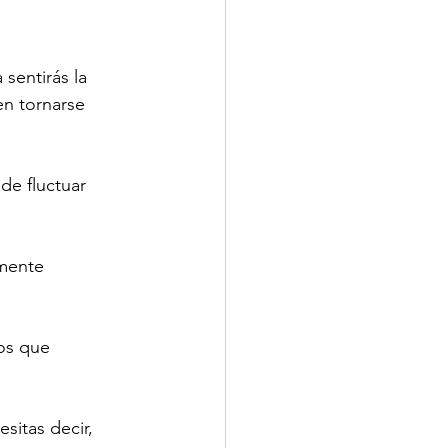
sentirás la 
n tornarse 
de fluctuar 
mente 
os que 
sitas decir, 