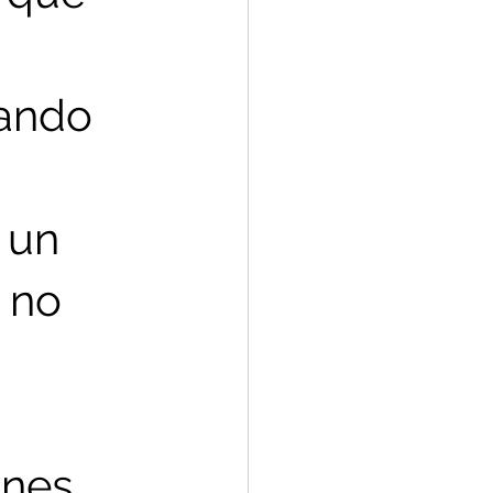
ando 
 un 
 no 
ones 