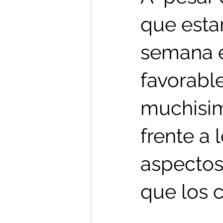
que estam
semana e
favorabl
muchisimo
frente a 
aspectos
que los c
⠀