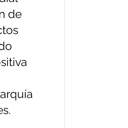
n de  
tos 
do  
itiva 
 
arquía 
es.