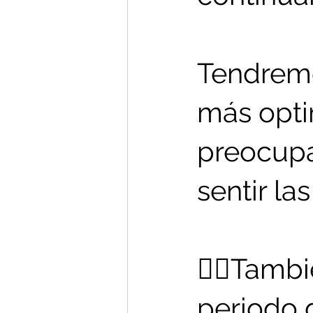
Tendremo
más optim
preocupa
sentir la
⠀
👉🏻Tambi
periodo 