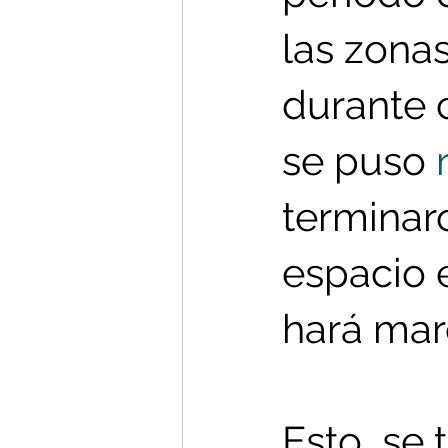
las zona
durante 
se puso 
terminaro
espacio 
hará mar
Esto  se 