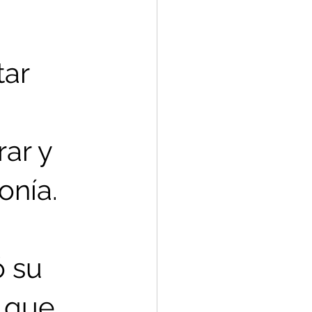
ar 
ar y 
onía.
 su 
 que 