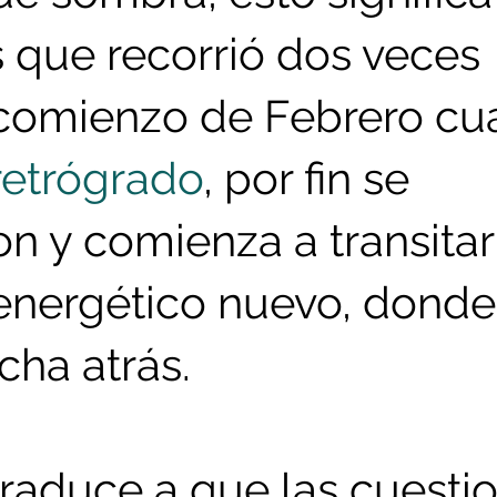
s que recorrió dos veces 
comienzo de Febrero cu
retrógrado
, por fin se 
n y comienza a transitar
energético nuevo, donde
cha atrás.
traduce a que las cuesti