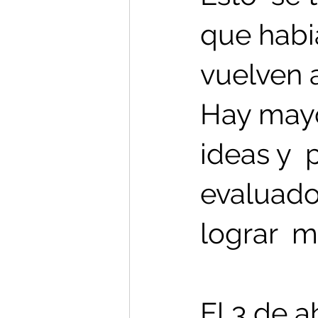
que habi
vuelven a
Hay mayo
ideas y  
evaluado 
lograr  
El 3 de a