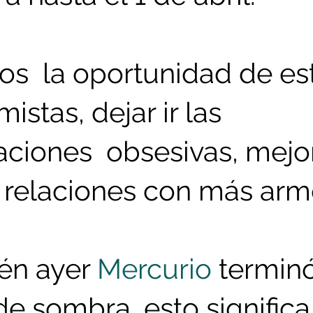
s  la oportunidad de est
istas, dejar ir las 
ciones  obsesivas, mejor
s relaciones con más arm
én ayer 
Mercurio
 terminó
de sombra, esto significa