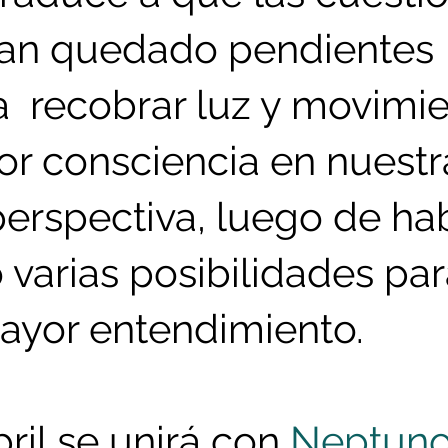
an quedado pendientes 
  recobrar luz y movimie
r consciencia en nuestr
perspectiva, luego de hab
varias posibilidades par
mayor entendimiento.
bril se unirá con 
Neptun