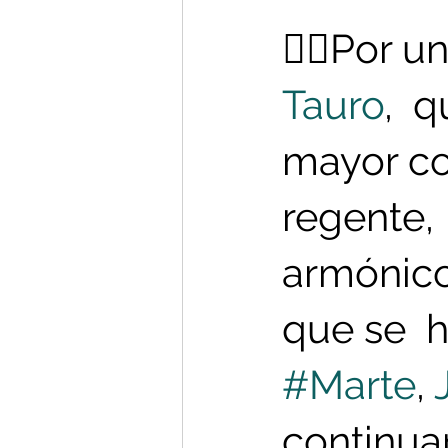
👉🏻Por u
Tauro
,  
mayor co
regente,
armónicos
que se  
#Marte
, 
continuar