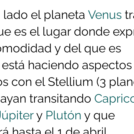
n lado el planeta 
Venus
 t
que es el lugar donde exp
modidad y del que es 
  está haciendo aspectos
 con el Stellium (3 plan
hayan transitando 
Capric
Júpiter
 y 
Plutón
 y que 
á hasta el 1 de abril.