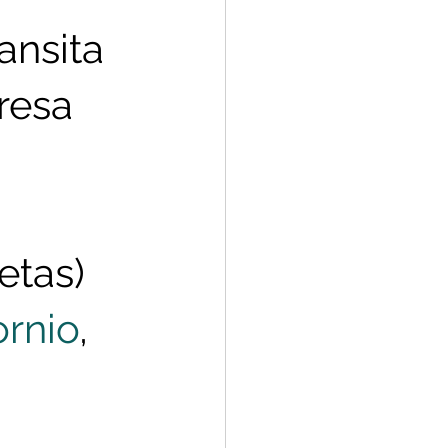
ransita 
resa 
 
etas) 
ornio
, 