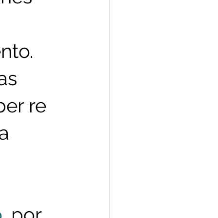
nto. 
as 
er re 
a 
o
, por 