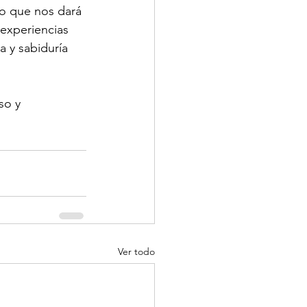
co que nos dará 
experiencias 
 y sabiduría 
so y 
Ver todo