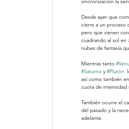
sincronización la se
Desde ayer que comen
cierre a un proceso 
pero que vienen con 
cuadrando al sol en 
nubes de fantasía q
Mientras tanto 
#Ven
#Saturno
 y 
#Plutón
  
así como también en 
cuota de intensidad
También ocurre el c
del pasado y la nece
adelante.