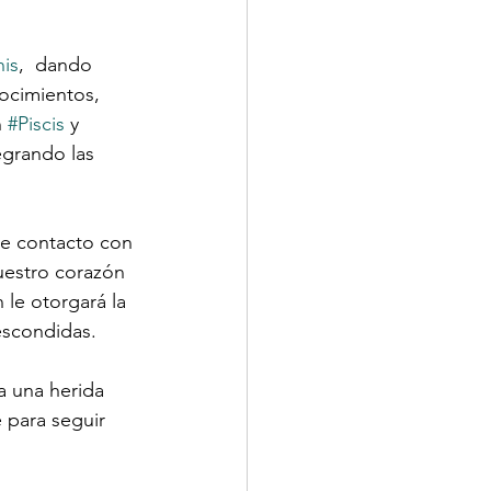
is
,  dando 
ocimientos, 
 
#Piscis
 y 
egrando las 
e contacto con 
uestro corazón  
le otorgará la 
escondidas.
a una herida 
 para seguir 