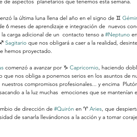
rie de aspectos  planetarios que tenemos esta semana.
zó la última luna llena del año en el signo de ♊️ 
Gémin
de 6 meses de aprendizaje e integración de  nuevos con
la carga adicional de un  contacto tenso a 
#Neptuno
 en
♐️ 
Sagitario
 que nos obligará a caer a la realidad, desint
ue hemos proyectado.
us
 comenzó a avanzar por ♑️ 
Capricornio
, haciendo dobl
lo que nos obliga a ponernos serios en los asuntos de n
nuestros compromisos profesionales... y encima  Plutón 
 sacando a la luz muchas  emociones que se mantenían 
ambio de dirección de 
#Quirón
 en ♈ 
Aries
, que despiert
sidad de sanarla llevándonos a la acción y a tomar coraje