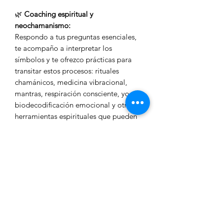
🌿
Coaching espiritual y
neochamanismo:
Respondo a tus preguntas esenciales,
te acompaño a interpretar los
símbolos y te ofrezco prácticas para
transitar estos procesos: rituales
chamánicos, medicina vibracional,
mantras, respiración consciente, yoga,
biodecodificación emocional y otras
herramientas espirituales que pueden
sostener tu transformación.
💫 No es solo una sesión astrológicam
es una inversión en tu
autoconocimiento, que te acompañará
siempre, y que puede transformar tu
manera de vivir, tomar decisiones y
relacionarte con tu propio potencial.