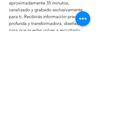
aproximadamente 35 minutos,
canalizado y grabado exclusivamente
para ti. Recibirás información precisa,
profunda y transformadora, diseñada
para que puedas volver a escucharlo
cada vez que necesites claridad, guía o
alinearte con tu propósito.
📩 Al confirmar tu compra recibirás un
correo con un formulario para enviar
tus datos natales: fecha, hora precisa y
ciudad de nacimiento. Si no conoces tu
hora exacta, podrás consultarla con tus
padres o verificarla en tu certificado de
nacimiento. También deberás indicar
la ciudad donde celebraste tu último
cumpleaños, para afinar los tránsitos y
las activaciones.
📧 El audio se entregará por correo