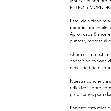
(Este es el nombre m
RETRO o MORNING 
⠀⠀
Este  ciclo tiene rela
periodos de crecimien
Aprox cada 8 años 
puntas y regresa al m
⠀⠀
Ahora mismo estamos 
energía se expone d
necesidad de disfruta
Nuestra conciencia s
reflexivos sobre com
prepararnos para da
⠀⠀
Por esto esta rel