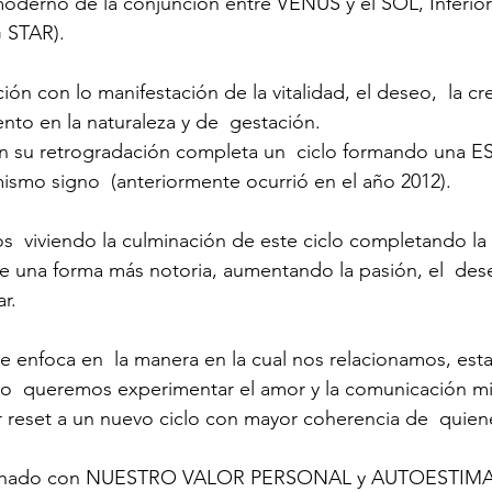
oderno de la conjunción entre VENUS y el SOL, Inferior
STAR).
ción con lo manifestación de la vitalidad, el deseo,  la cre
to en la naturaleza y de  gestación. 
en su retrogradación completa un  ciclo formando una 
ismo signo  (anteriormente ocurrió en el año 2012).
 viviendo la culminación de este ciclo completando la es
e una forma más notoria, aumentando la pasión, el  dese
r.
e enfoca en  la manera en la cual nos relacionamos, est
o  queremos experimentar el amor y la comunicación mi
r reset a un nuevo ciclo con mayor coherencia de  quie
acionado con NUESTRO VALOR PERSONAL y AUTOESTIMA