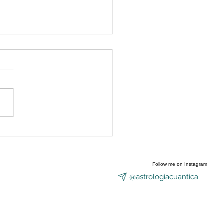
nzó a abrirse el Portal
Equinoccio
Follow me on Instagram
@astrologiacuantica