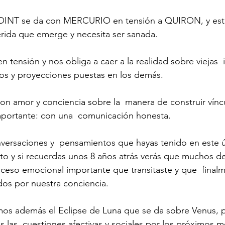
INT se da con MERCURIO en tensión a QUIRON, y esto
erida que emerge y necesita ser sanada.
ensión y nos obliga a caer a la realidad sobre viejas  i
ños y proyecciones puestas en los demás.
con amor y conciencia sobre la  manera de construir vínc
portante: con una  comunicación honesta.
versaciones y  pensamientos que hayas tenido en este u
sto y si recuerdas unos 8 años atrás verás que muchos de
eso emocional importante que transitaste y que  final
idos por nuestra conciencia.
mos además el Eclipse de Luna que se da sobre Venus, 
s las  cuestiones afectivas y sociales por los próximos 