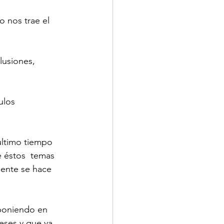
 nos trae el 
lusiones, 
ulos 
́ltimo tiempo 
 éstos  temas 
mente se hace 
poniendo en 
meses y que ya 