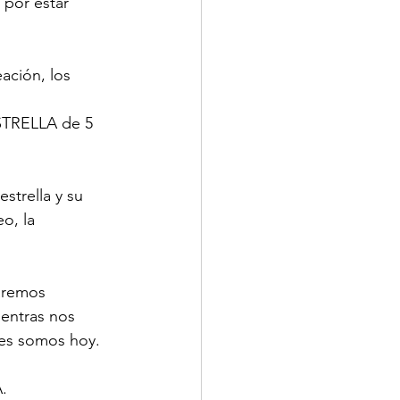
 por estar 
ación, los 
ESTRELLA de 5 
trella y su  
o, la 
aremos 
entras nos  
nes somos hoy.
.