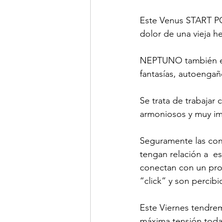
⠀⠀
Este Venus START PO
dolor de una vieja h
NEPTUNO también en t
fantasías, autoenga
Se trata de trabajar 
armoniosos y muy im
⠀⠀
Seguramente las con
tengan relación a  e
conectan con un proc
“click” y son percib
⠀⠀
Este Viernes tendre
máxima tensión toda