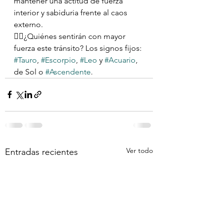
mantener una actitud de fuerza 
interior y sabiduria frente al caos  
externo.
👉🏻¿Quiénes sentirán con mayor 
fuerza este tránsito? Los signos fijos: 
#Tauro
, 
#Escorpio
, 
#Leo
 y 
#Acuario
, 
de Sol o 
#Ascendente
.
Ver todo
Entradas recientes