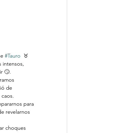
de 
#Tauro
  ♉️ 
 intensos, 
r 🙄.
áramos 
ió de 
 caos.
epararnos para 
de revelarnos 
tar choques 