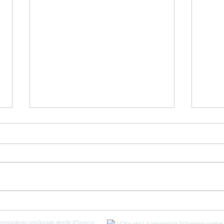
Ultimos días de Plutón en
Come
Capricornio y el fin de la
del 