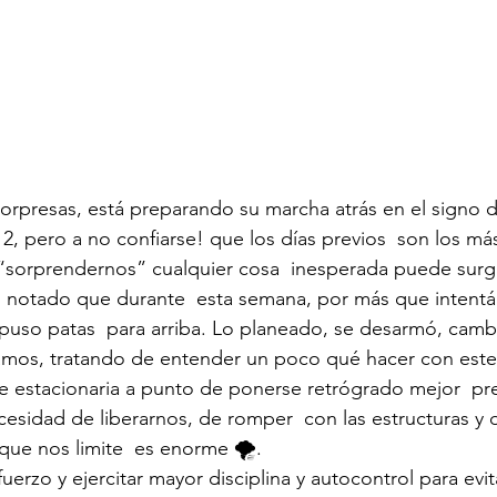
 sorpresas, está preparando su marcha atrás en el signo 
2, pero a no confiarse! que los días previos  son los más
“sorprendernos” cualquier cosa  inesperada puede surgi
notado que durante  esta semana, por más que intent
 puso patas  para arriba. Lo planeado, se desarmó, camb
tamos, tratando de entender un poco qué hacer con este
e estacionaria a punto de ponerse retrógrado mejor  pr
cesidad de liberarnos, de romper  con las estructuras y 
que nos limite  es enorme 🌪.
uerzo y ejercitar mayor disciplina y autocontrol para evi