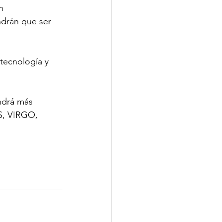
n 
ndrán que ser 
tecnología y 
ndrá más 
S, VIRGO, 