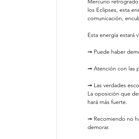
Mercurio retrógrado
los Eclipses, esta e
comunicación, encub
Esta energía estará 
➞ Puede haber demor
➞ Atención con las p
➞ Las verdades escon
La oposición que de
hará más fuerte.
➞ Recomiendo no hac
demorar.
⠀⠀⠀⠀