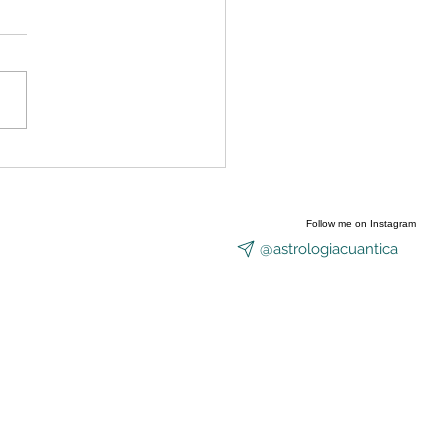
nzó a abrirse el Portal
Equinoccio
Follow me on Instagram
@astrologiacuantica