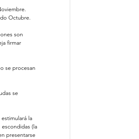
Noviembre. 
todo Octubre.
iones son 
a firmar 
no se procesan 
udas se 
stimulará la 
s escondidas (la 
en presentarse 