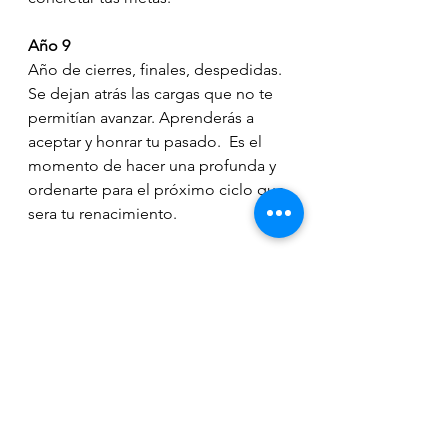
Año 9
Año de cierres, finales, despedidas. 
Se dejan atrás las cargas que no te 
permitían avanzar. Aprenderás a 
aceptar y honrar tu pasado.  Es el 
momento de hacer una profunda y 
ordenarte para el próximo ciclo que 
sera tu renacimiento.
¿Que vibración te espera en este 
2023? ✨💫
✍🏻 Júpiter 
@astrologiacuantica