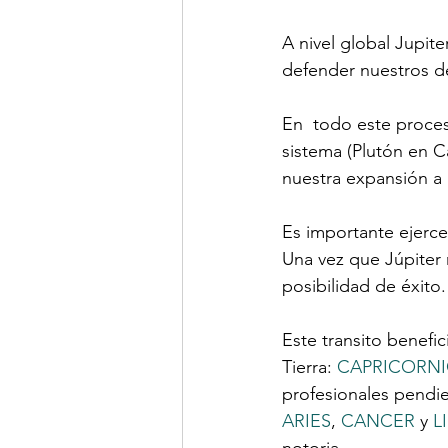
A nivel global Jupite
defender nuestros d
En  todo este proceso
sistema (Plutón en 
nuestra expansión a n
Es importante ejercer
Una vez que Júpite
posibilidad de éxito.
Este transito benefic
Tierra: 
CAPRICORN
profesionales pendien
ARIES
, 
CANCER
 y 
L
notoria.