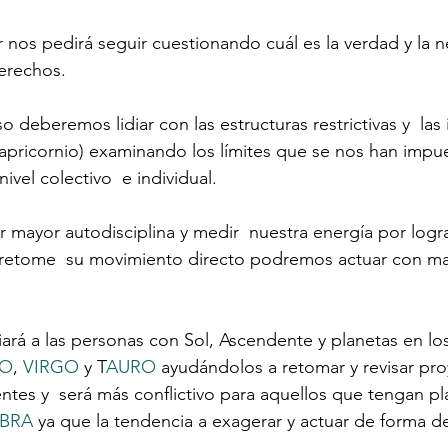
r nos pedirá seguir cuestionando cuál es la verdad y la 
erechos.
 deberemos lidiar con las estructuras restrictivas y  las i
Capricornio) examinando los límites que se nos han impue
ivel colectivo  e individual.
 mayor autodisciplina y medir  nuestra energía por logra
r retome  su movimiento directo podremos actuar con ma
iará a las personas con Sol, Ascendente y planetas en lo
IO
, 
VIRGO
 y T
AURO
 ayudándolos a retomar y revisar pr
tes y  será más conflictivo para aquellos que tengan pl
IBRA
 ya que la tendencia a exagerar y actuar de forma d