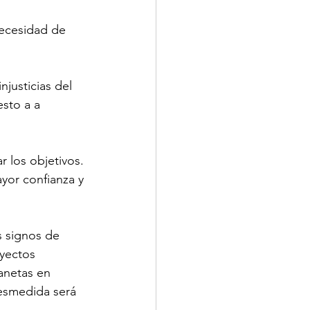
necesidad de 
njusticias del 
sto a a 
r los objetivos. 
yor confianza y 
s signos de 
oyectos 
anetas en 
esmedida será 