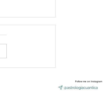
nzó a abrirse el Portal
Equinoccio
Follow me on Instagram
@astrologiacuantica