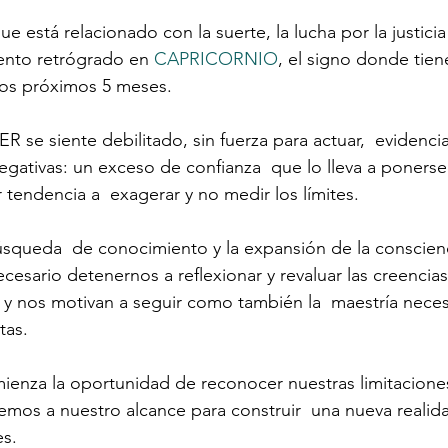
ue está relacionado con la suerte, la lucha por la justicia
nto retrógrado en 
CAPRICORNIO
, el signo donde tiene
los próximos 5 meses.
ER se siente debilitado, sin fuerza para actuar,  evidenc
 negativas: un exceso de confianza  que lo lleva a ponerse
endencia a  exagerar y no medir los límites.
úsqueda  de conocimiento y la expansión de la conscien
ecesario detenernos a reflexionar y revaluar las creencias 
y nos motivan a seguir como también la  maestría neces
tas.
mienza la oportunidad de reconocer nuestras limitaciones 
emos a nuestro alcance para construir  una nueva realid
es.