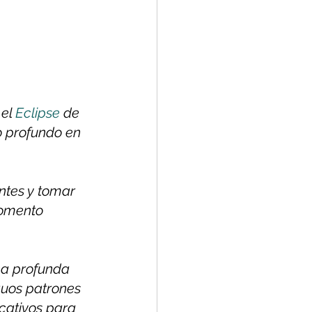
el 
Eclipse
 de 
o profundo en 
ntes y tomar 
momento 
na profunda 
guos patrones 
cativos para 