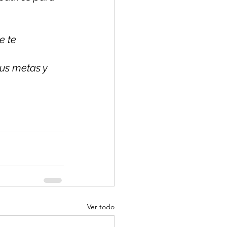
 te 
tus metas y 
Ver todo