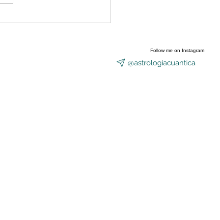
nzó a abrirse el Portal
Equinoccio
Follow me on Instagram
@astrologiacuantica