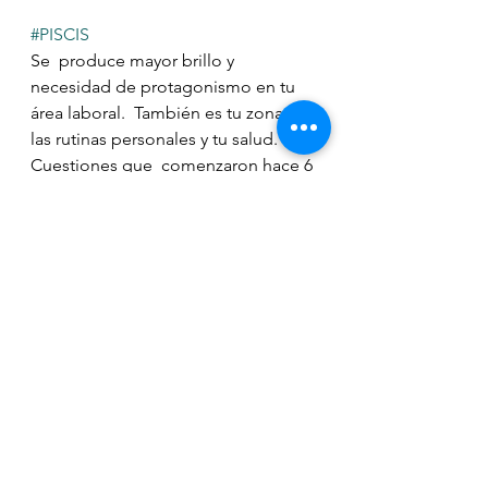
#PISCIS
Se  produce mayor brillo y 
necesidad de protagonismo en tu 
área laboral.  También es tu zona de 
las rutinas personales y tu salud. 
Cuestiones que  comenzaron hace 6 
meses atrás en éstas áreas llegan a 
un ciclo final de  crecimiento y 
puedes hacerlas consciente para 
poder soltarlas.
Ver todo
Entradas recientes