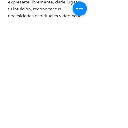
expresarte libremente, darle lugar a 
tu intuición, reconocer tus  
necesidades espirituales y dedicarte 
a trabajar en ellas en los próximos  
meses.
⠀
Ver todo
Entradas recientes