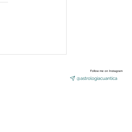
nzó a abrirse el Portal
Equinoccio
Follow me on Instagram
@astrologiacuantica