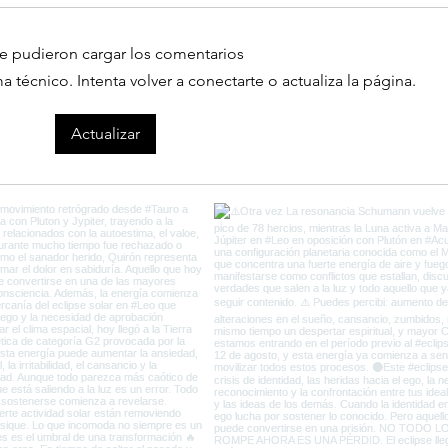
e pudieron cargar los comentarios
técnico. Intenta volver a conectarte o actualiza la página.
Ultimos días de Plutón en
Come
Actualizar
Capricornio y el fin de la
del 
Vieja Tierra