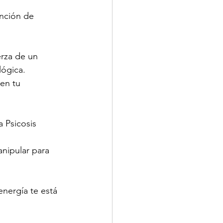
nción de 
rza de un 
lógica. 
en tu 
 Psicosis 
nipular para 
nergía te está 