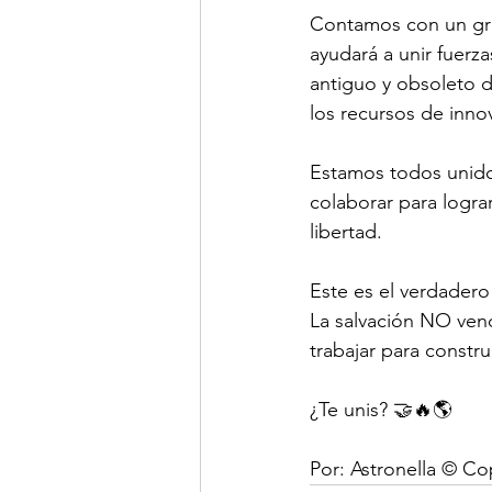
Contamos con un gran
ayudará a unir fuerz
antiguo y obsoleto de
los recursos de innov
Estamos todos unido
colaborar para logra
libertad.
Este es el verdadero 
La salvación NO ven
trabajar para constr
¿Te unis? 🤝🔥🌎
Por: Astronella ©️ Co