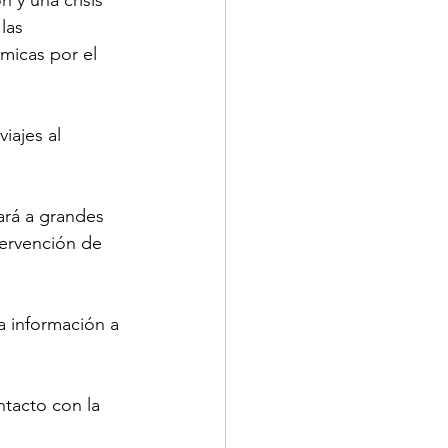
las 
micas por el 
iajes al 
ará a grandes 
ervención de 
 información a 
tacto con la 