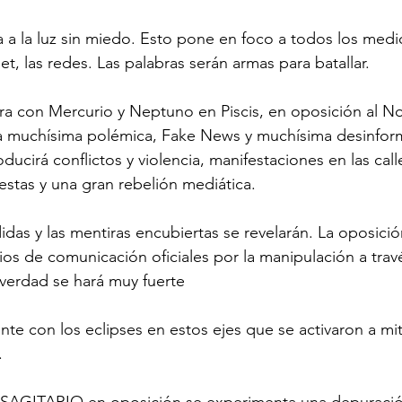
 a la luz sin miedo. Esto pone en foco a todos los medi
t, las redes. Las palabras serán armas para batallar.
ra con Mercurio y Neptuno en Piscis, en oposición al Nod
 muchísima polémica, Fake News y muchísima desinforma
ducirá conflictos y violencia, manifestaciones en las call
estas y una gran rebelión mediática.
das y las mentiras encubiertas se revelarán. La oposici
ios de comunicación oficiales por la manipulación a trav
verdad se hará muy fuerte
nte con los eclipses en estos ejes que se activaron a mit
.
SAGITARIO en oposición se experimenta una depuración 