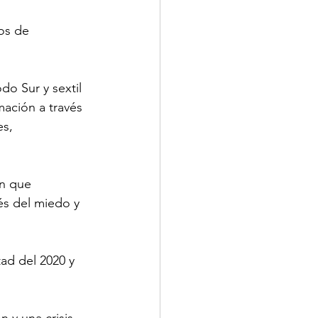
os de 
o Sur y sextil 
ción a través 
es, 
ón que 
és del miedo y 
ad del 2020 y 
y una crisis 