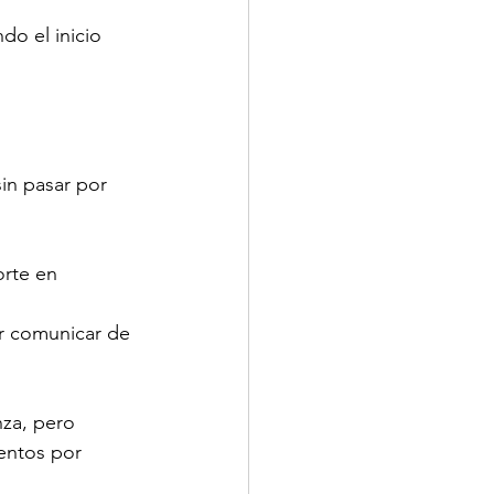
o el inicio 
sin pasar por 
rte en 
or comunicar de 
nza, pero 
entos por 