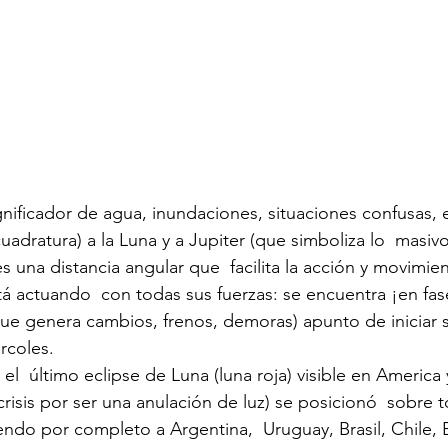
nificador de agua, inundaciones, situaciones confusas, e
adratura) a la Luna y a Jupiter (que simboliza lo  masivo
s una distancia angular que  facilita la acción y movimien
actuando  con todas sus fuerzas: se encuentra ¡en fase
ue genera cambios, frenos, demoras) apunto de iniciar s
rcoles.
el  último eclipse de Luna (luna roja) visible en America
risis por ser una anulación de luz) se posicionó  sobre t
endo por completo a Argentina,  Uruguay, Brasil, Chile, B