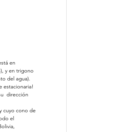
stá en  
), y en trigono 
to del agua). 
 estacionaria! 
u  dirección 
 y cuyo cono de 
odo el 
olivia, 