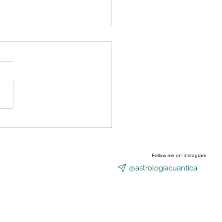
nzó a abrirse el Portal
Equinoccio
Follow me on Instagram
@astrologiacuantica