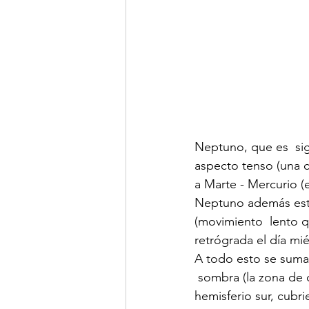
Neptuno, que es  sig
aspecto tenso (una cu
a Marte - Mercurio (e
Neptuno además está 
(movimiento  lento q
retrógrada el día mié
A todo esto se suma 
 sombra (la zona de c
hemisferio sur, cubri