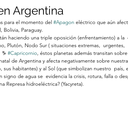
n Argentina
as para el momento del 
#Apagon
 eléctrico que aún afect
l, Bolivia, Paraguay.
tán haciendo una triple oposición (enfrentamiento) a la  
o, Plutón, Nodo Sur ( situaciones extremas,  urgentes, 
 ♑️ 
#Capricornio
, éstos planetas además transitan sobr
 natal de Argentina y afecta negativamente sobre nuestra
 sus habitantes) y al Sol (que simbolizan nuestro  país, el 
n signo de agua se  evidencia la crisis, rotura, falla o de
a Represa hidroeléctrica? (Yacyreta).