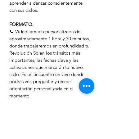
aprender a danzar conscientemente
con sus ciclos.
FORMATO:
📞 Videollamada personalizada de
aproximadamente 1 hora y 30 minutos,
donde trabajaremos en profundidad tu
Revolución Solar, los tránsitos más
importantes, las fechas clave y las
activaciones que marcarán tu nuevo
ciclo. Es un encuentro en vivo donde
podrás ver, preguntar y recibir
orientación personalizada en el
momento.
🔊 Grabación en audio de la sesión,
enviada por correo electrónico para
que puedas volver a escucharla cuantas
veces necesites e integrar la
información a medida que los